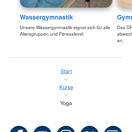
Wassergymnastik
Gymn
Unsere Wassergymnastik eignet sich für alle
Das DRK
Altersgruppen und Fitnesslevel.
abwech
an.
Start
Kurse
Yoga