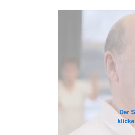
Der S
klicke