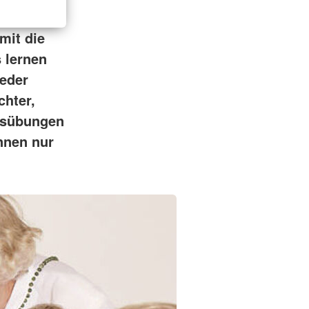
mit die
 lernen
ieder
chter,
nsübungen
önnen nur